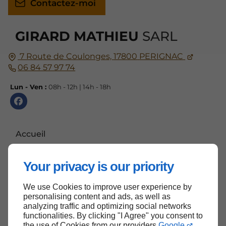
Contactez-moi
GIRARD MATHIEU
SARL
7 Route de Coulonges,
17800
PERIGNAC
06 84 57 97 74
Lun - Ven :
08h - 12h | 14h - 18h
Accueil
Contactez-moi
Your privacy is our priority
Mentions légales
Plan du site
We use Cookies to improve user experience by
personalising content and ads, as well as
analyzing traffic and optimizing social networks
functionalities. By clicking "I Agree" you consent to
the use of Cookies from our providers
Google